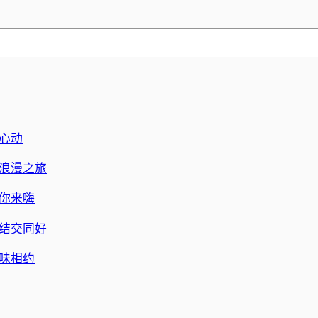
心动
浪漫之旅
你来嗨
结交同好
味相约