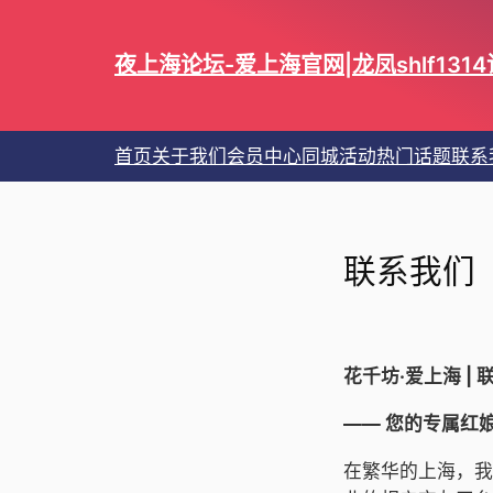
跳
至
夜上海论坛-爱上海官网|龙凤shlf13
内
容
首页
关于我们
会员中心
同城活动
热门话题
联系
联系我们
花千坊·爱上海 | 
—— 您的专属红
在繁华的上海，我