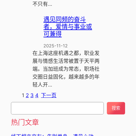
不只有…
遇见同频的奋斗
者，爱情与事业或
可兼得
2025-11-12
在上海这座机遇之都，职业发
展与情感生活常被置于天平两
端。当加班成为常态，职场社
交圈日益固化，越来越多的年
轻人开…
1
2
3
4
下一页
搜
搜索
索
热门文章