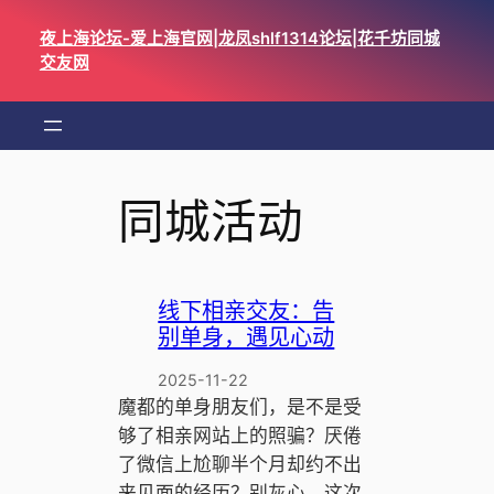
跳
夜上海论坛-爱上海官网|龙凤shlf1314论坛|花千坊同城
至
交友网
内
容
同城活动
线下相亲交友：告
别单身，遇见心动
2025-11-22
魔都的单身朋友们，是不是受
够了相亲网站上的照骗？厌倦
了微信上尬聊半个月却约不出
来见面的经历？别灰心，这次